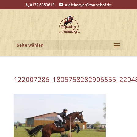
0172 6353613
stiefelmeyer@tannehof.de
Seite wählen
122007286_1805758282906555_2204