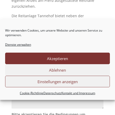
eigenen Arbeit am Pferd ausgestattete Reithalle
zurückziehen.
Die Reitanlage Tannehof bietet neben der
Pensionspferdehaltung und dem Beritt von Pferden
zahlreiche Freizeitaktivitäten an.
Wir verwenden Cookies, um unsere Website und unseren Service zu
optimieren.
Dienste verwalten
Akzeptieren
Ablehnen
Einstellungen anzeigen
Cookie-Richtlinie
Datenschutz
Kontakt und Impressum
Bitte akzeptieren Sie die Bedingungen um