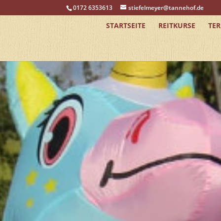
0172 6353613
stiefelmeyer@tannehof.de
STARTSEITE
REITKURSE
TE