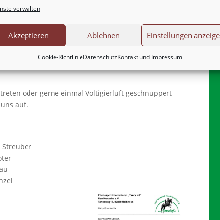
PEN
nste verwalten
ppen, welche an zwei Tagen in der Woche fleißig
niere vorbereiten. Das alles läuft mit dem
Akzeptieren
Ablehnen
Einstellungen anzeig
b.
Cookie-Richtlinie
Datenschutz
Kontakt und Impressum
de und unterstützen unsere Voltigierer in allen
treten oder gerne einmal Voltigierluft geschnuppert
uns auf.
e Streuber
öter
kau
nzel