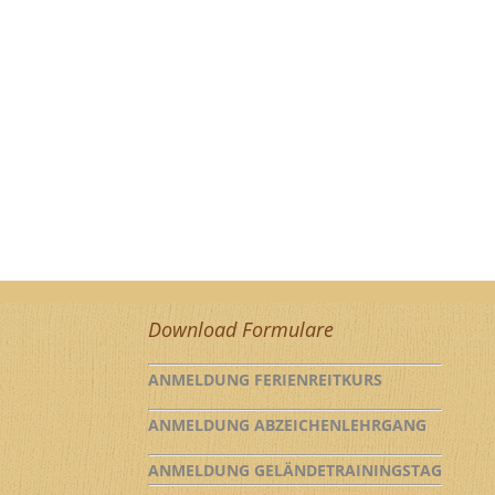
Download Formulare
ANMELDUNG FERIENREITKURS
ANMELDUNG ABZEICHENLEHRGANG
ANMELDUNG GELÄNDETRAININGSTAG