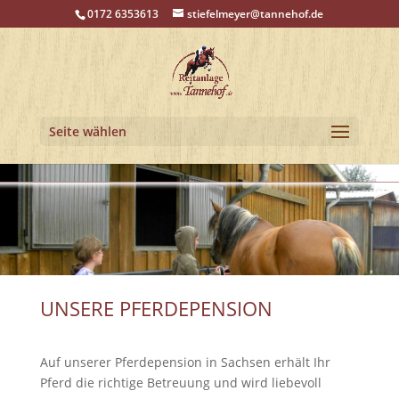
0172 6353613
stiefelmeyer@tannehof.de
Seite wählen
UNSERE PFERDEPENSION
Auf unserer Pferdepension in Sachsen erhält Ihr
Pferd die richtige Betreuung und wird liebevoll