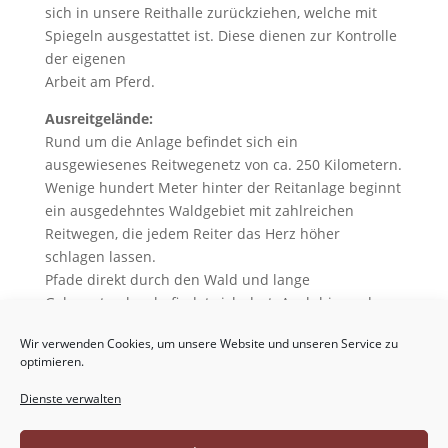
sich in unsere Reithalle zurückziehen, welche mit
Spiegeln ausgestattet ist. Diese dienen zur Kontrolle
der eigenen
Arbeit am Pferd.
Ausreitgelände:
Rund um die Anlage befindet sich ein
ausgewiesenes Reitwegenetz von ca. 250 Kilometern.
Wenige hundert Meter hinter der Reitanlage beginnt
ein ausgedehntes Waldgebiet mit zahlreichen
Reitwegen, die jedem Reiter das Herz höher
schlagen lassen.
Pfade direkt durch den Wald und lange
Galoppstrecken befindet sich dort. Auch bis zu den
Neiße-Wiesen ist es nur ein kurzer Ritt und so
Wir verwenden Cookies, um unsere Website und unseren Service zu
können Sie entlang des Grenzflusses zu Polen die
optimieren.
Natur genießen und einer interessanten Fauna und
Flora Ihre Seele baumeln lassen.
Dienste verwalten
Bei etwas Glück können Sie Spuren der wieder