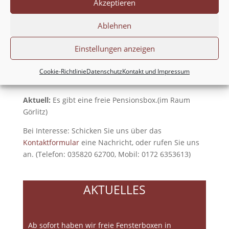
Akzeptieren
heimisch gewordenen Bieber und Wölfe begegnen.
Zahlreiche Ausflugsziele und befreundete
Ablehnen
Reitvereine sind bei einem kurzweiligen Ausritt
erreichbar.
Einstellungen anzeigen
Hier in unserer Pferdepension, nahe Görlitz, können
Sie Reiten lernen und viele andere Aktivitäten mit
Cookie-Richtlinie
Datenschutz
Kontakt und Impressum
Ihrem Pferd unternehmen.
Aktuell:
Es gibt eine freie Pensionsbox.(im Raum
Görlitz)
Bei Interesse: Schicken Sie uns über das
Kontaktformular
eine Nachricht, oder rufen Sie uns
an. (Telefon: 035820 62700, Mobil: 0172 6353613)
AKTUELLES
Ab sofort haben wir freie Fensterboxen in