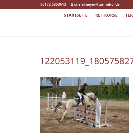
0172 6353613
stiefelmeyer@tannehof.de
STARTSEITE
REITKURSE
TE
122053119_18057582