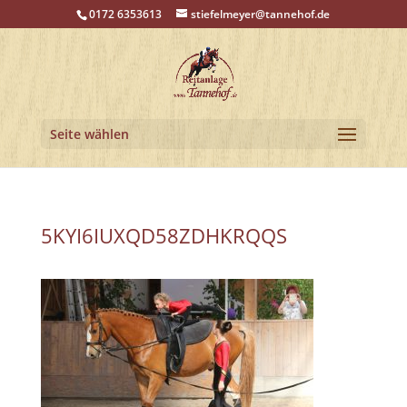
0172 6353613
stiefelmeyer@tannehof.de
Seite wählen
5KYI6IUXQD58ZDHKRQQS