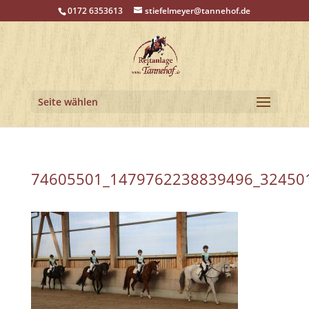
0172 6353613
stiefelmeyer@tannehof.de
Seite wählen
74605501_1479762238839496_32450