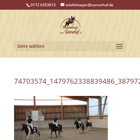
0172 6353613
stiefelmeyer@tannehof.de
Seite wählen
74703574_1479762338839486_38797