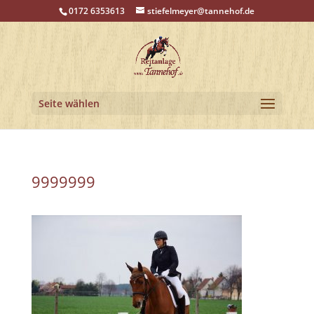
0172 6353613
stiefelmeyer@tannehof.de
Seite wählen
9999999