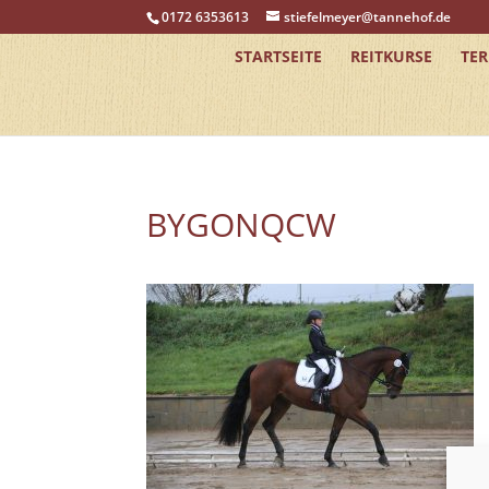
0172 6353613
stiefelmeyer@tannehof.de
STARTSEITE
REITKURSE
TE
BYGONQCW