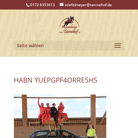
0172 6353613
stiefelmeyer@tannehof.de
Seite wählen
HABN YUEPGPF4ORRE5HS