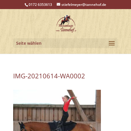
0172 6353613
stiefelmeyer@tannehof.de
Seite wählen
IMG-20210614-WA0002