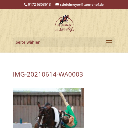
0172 6353613
stiefelmeyer@tannehof.de
Seite wählen
IMG-20210614-WA0003