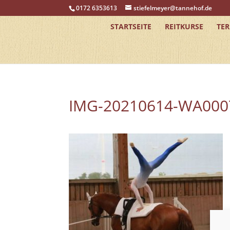
0172 6353613
stiefelmeyer@tannehof.de
STARTSEITE
REITKURSE
TE
IMG-20210614-WA000