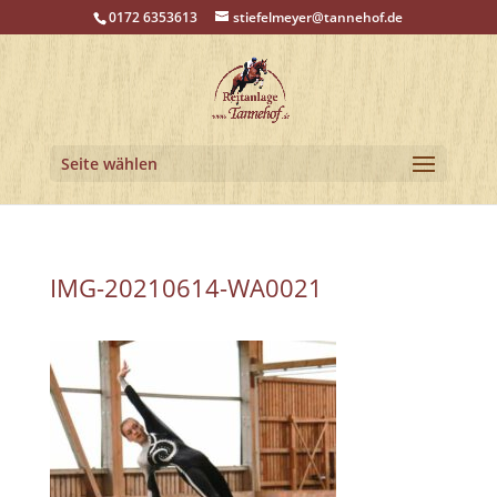
0172 6353613
stiefelmeyer@tannehof.de
Seite wählen
IMG-20210614-WA0021