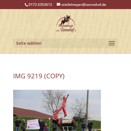
0172 6353613
stiefelmeyer@tannehof.de
Seite wählen
IMG 9219 (COPY)