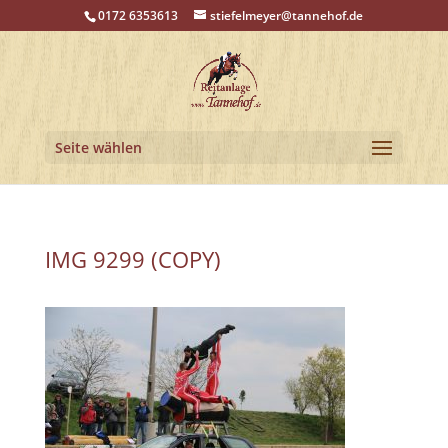
0172 6353613
stiefelmeyer@tannehof.de
Seite wählen
IMG 9299 (COPY)