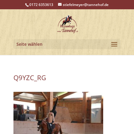
0172 6353613
stiefelmeyer@tannehof.de
Seite wählen
Q9YZC_RG