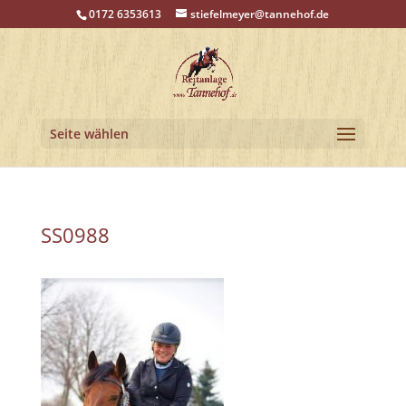
0172 6353613
stiefelmeyer@tannehof.de
Seite wählen
SS0988