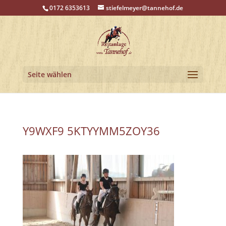
0172 6353613
stiefelmeyer@tannehof.de
Seite wählen
Y9WXF9 5KTYYMM5ZOY36