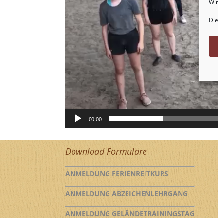
Wir
Die
00:00
Download Formulare
ANMELDUNG FERIENREITKURS
ANMELDUNG ABZEICHENLEHRGANG
ANMELDUNG GELÄNDETRAININGSTAG