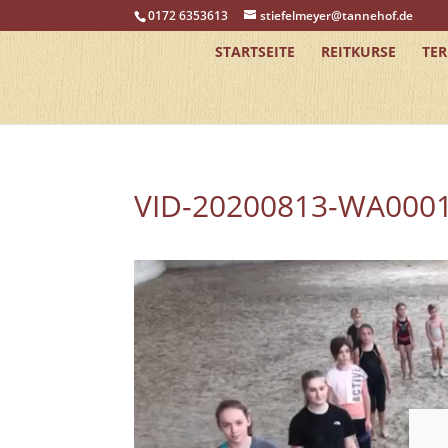
0172 6353613
stiefelmeyer@tannehof.de
STARTSEITE
REITKURSE
TE
VID-20200813-WA000
Video-
Player