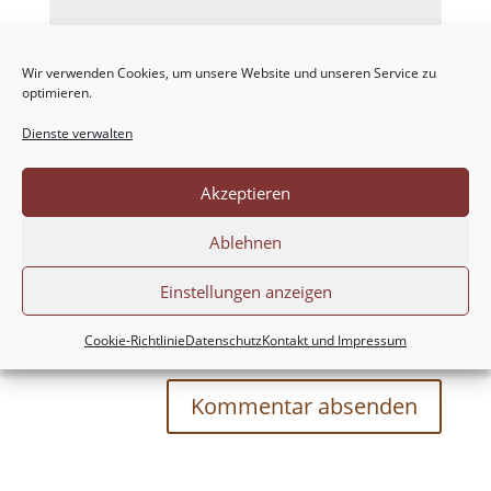
Wir verwenden Cookies, um unsere Website und unseren Service zu
optimieren.
Dienste verwalten
Akzeptieren
Ablehnen
Einstellungen anzeigen
Meinen Namen, meine E-Mail-Adresse und
meine Website in diesem Browser für die nächste
Cookie-Richtlinie
Datenschutz
Kontakt und Impressum
Kommentierung speichern.