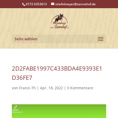
0172 6353613
stiefelmeyer@tannehof.de
Seite wählen
2D2FABE1997C433BDA4E9393E1
D36FE7
von
Franzi-Th
|
Apr. 18, 2022
|
0 Kommentare
Video-
Player