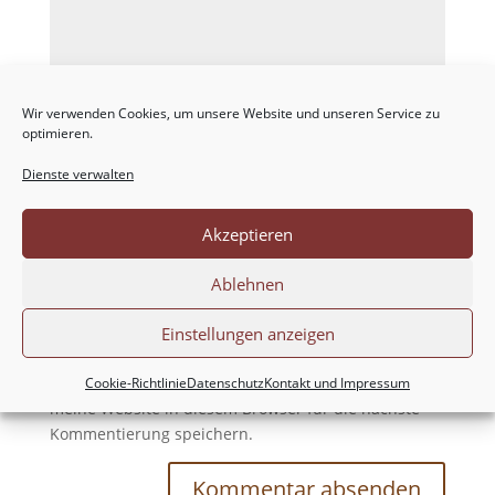
Wir verwenden Cookies, um unsere Website und unseren Service zu
optimieren.
Dienste verwalten
Akzeptieren
Ablehnen
Einstellungen anzeigen
Meinen Namen, meine E-Mail-Adresse und
Cookie-Richtlinie
Datenschutz
Kontakt und Impressum
meine Website in diesem Browser für die nächste
Kommentierung speichern.