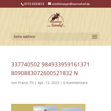
0172 6353613
stiefelmeyer@tannehof.de
Seite wählen
337740502 984933959161371
8090883072600521832 N
von
Franzi-Th
|
Apr. 12, 2023
|
0 Kommentare