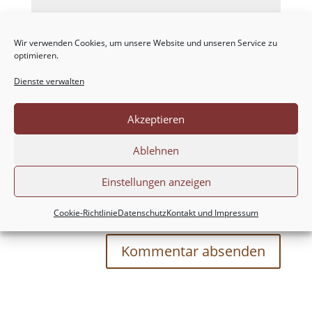
Wir verwenden Cookies, um unsere Website und unseren Service zu
optimieren.
Dienste verwalten
Akzeptieren
Ablehnen
Einstellungen anzeigen
Meinen Namen, meine E-Mail-Adresse und
meine Website in diesem Browser für die nächste
Cookie-Richtlinie
Datenschutz
Kontakt und Impressum
Kommentierung speichern.