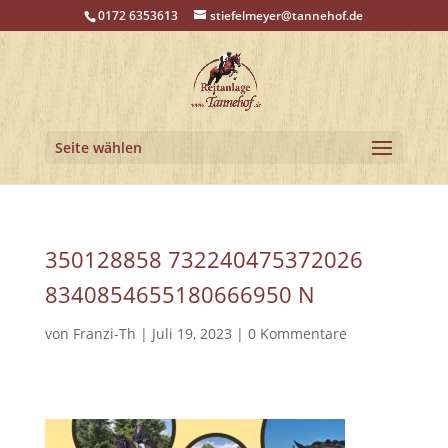
0172 6353613
stiefelmeyer@tannehof.de
Seite wählen
350128858 732240475372026
8340854655180666950 N
von
Franzi-Th
|
Juli 19, 2023
|
0 Kommentare