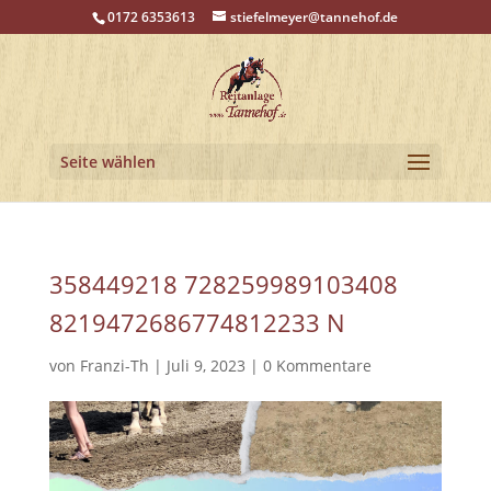
0172 6353613
stiefelmeyer@tannehof.de
Seite wählen
358449218 728259989103408
8219472686774812233 N
von
Franzi-Th
|
Juli 9, 2023
|
0 Kommentare