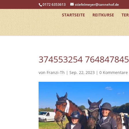
0172 6353613
stiefelmeyer@tannehof.de
STARTSEITE
REITKURSE
TE
374553254 76484784
von
Franzi-Th
|
Sep. 22, 2023
|
0 Kommentare