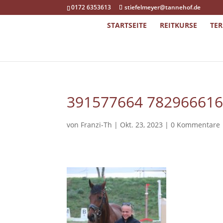
0172 6353613
stiefelmeyer@tannehof.de
STARTSEITE
REITKURSE
TE
391577664 78296661
von
Franzi-Th
|
Okt. 23, 2023
|
0 Kommentare