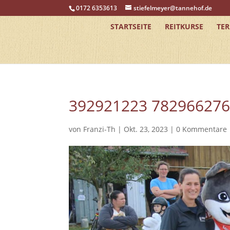
0172 6353613
stiefelmeyer@tannehof.de
STARTSEITE
REITKURSE
TE
392921223 78296627
von
Franzi-Th
|
Okt. 23, 2023
|
0 Kommentare