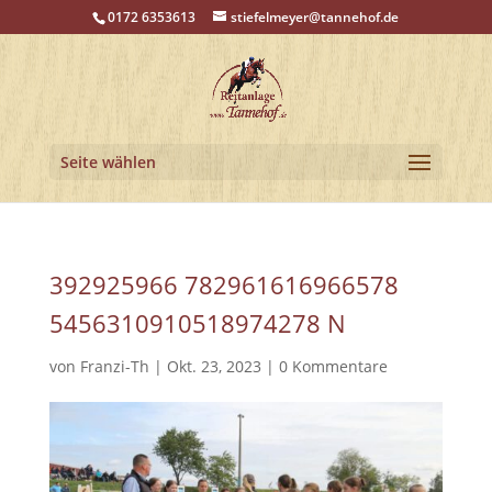
0172 6353613
stiefelmeyer@tannehof.de
Seite wählen
392925966 782961616966578
5456310910518974278 N
von
Franzi-Th
|
Okt. 23, 2023
|
0 Kommentare