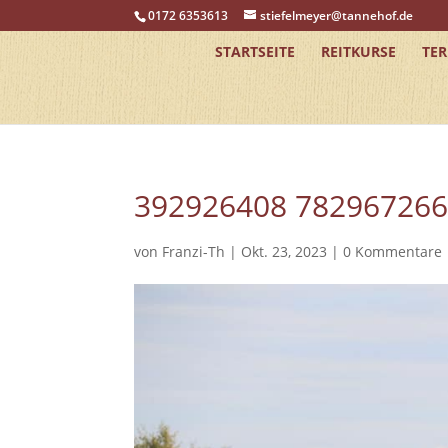
0172 6353613
stiefelmeyer@tannehof.de
STARTSEITE
REITKURSE
TE
392926408 78296726
von
Franzi-Th
|
Okt. 23, 2023
|
0 Kommentare