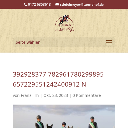
0172 6353613
stiefelmeyer@tannehof.de
Seite wählen
392928377 782961780299895
657229551242400912 N
von
Franzi-Th
|
Okt. 23, 2023
|
0 Kommentare