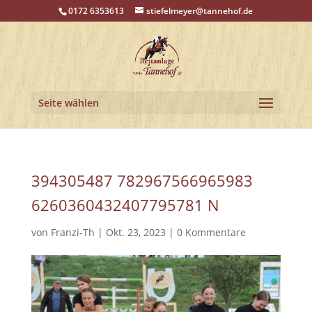
0172 6353613
stiefelmeyer@tannehof.de
Seite wählen
394305487 782967566965983
6260360432407795781 N
von
Franzi-Th
|
Okt. 23, 2023
|
0 Kommentare