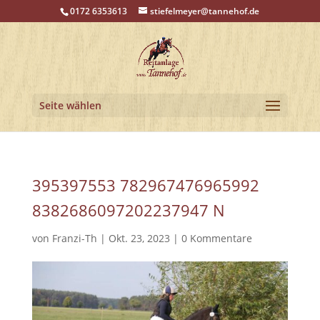
0172 6353613
stiefelmeyer@tannehof.de
Seite wählen
395397553 782967476965992
8382686097202237947 N
von
Franzi-Th
|
Okt. 23, 2023
|
0 Kommentare