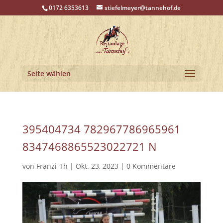
0172 6353613
stiefelmeyer@tannehof.de
Seite wählen
395404734 782967786965961
8347468865523022721 N
von
Franzi-Th
|
Okt. 23, 2023
|
0 Kommentare