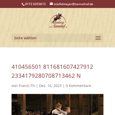
0172 6353613
stiefelmeyer@tannehof.de
Seite wählen
410456501 811681607427912
2334179280708713462 N
von
Franzi-Th
|
Dez. 16, 2023
|
0 Kommentare