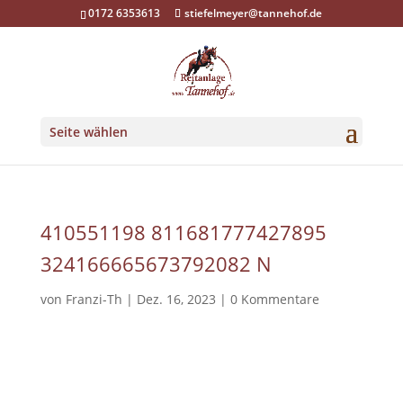
0172 6353613
stiefelmeyer@tannehof.de
Seite wählen
410551198 811681777427895
324166665673792082 N
von
Franzi-Th
|
Dez. 16, 2023
|
0 Kommentare