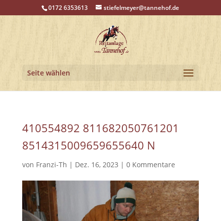
0172 6353613
stiefelmeyer@tannehof.de
Seite wählen
410554892 811682050761201
8514315009659655640 N
von
Franzi-Th
|
Dez. 16, 2023
|
0 Kommentare