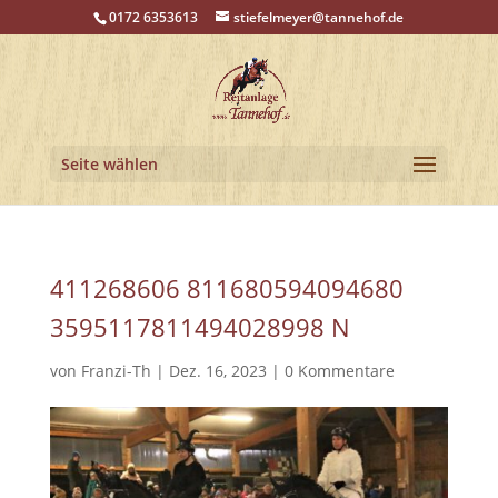
0172 6353613
stiefelmeyer@tannehof.de
Seite wählen
411268606 811680594094680
3595117811494028998 N
von
Franzi-Th
|
Dez. 16, 2023
|
0 Kommentare