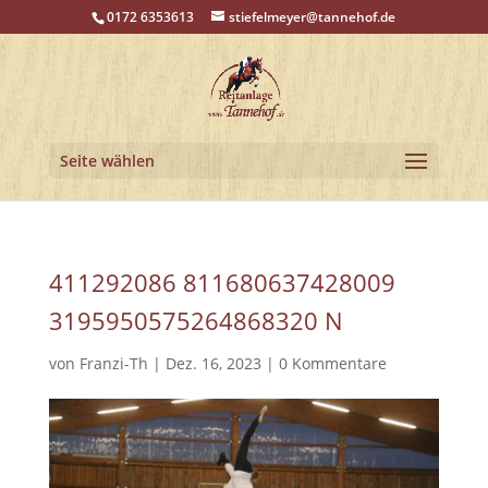
0172 6353613
stiefelmeyer@tannehof.de
Seite wählen
411292086 811680637428009
3195950575264868320 N
von
Franzi-Th
|
Dez. 16, 2023
|
0 Kommentare