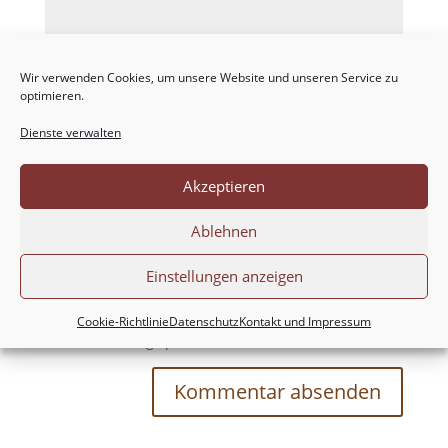
Wir verwenden Cookies, um unsere Website und unseren Service zu
optimieren.
Dienste verwalten
Akzeptieren
Ablehnen
Einstellungen anzeigen
Meinen Namen, meine E-Mail-Adresse und
meine Website in diesem Browser für die nächste
Cookie-Richtlinie
Datenschutz
Kontakt und Impressum
Kommentierung speichern.