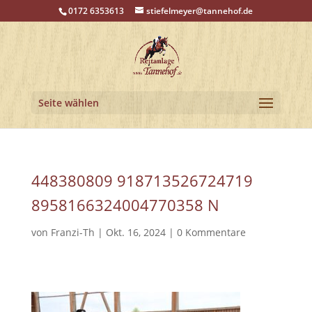
0172 6353613
stiefelmeyer@tannehof.de
Seite wählen
448380809 918713526724719
8958166324004770358 N
von
Franzi-Th
|
Okt. 16, 2024
|
0 Kommentare