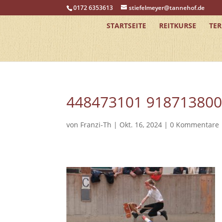
0172 6353613
stiefelmeyer@tannehof.de
STARTSEITE
REITKURSE
TE
448473101 91871380
von
Franzi-Th
|
Okt. 16, 2024
|
0 Kommentare