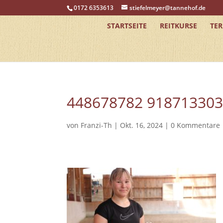
0172 6353613
stiefelmeyer@tannehof.de
STARTSEITE
REITKURSE
TE
448678782 91871330
von
Franzi-Th
|
Okt. 16, 2024
|
0 Kommentare