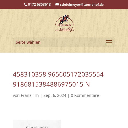
0172 6353613
stiefelmeyer@tannehof.de
Seite wählen
458310358 965605172035554
9186815384886975015 N
von
Franzi-Th
|
Sep. 6, 2024
|
0 Kommentare