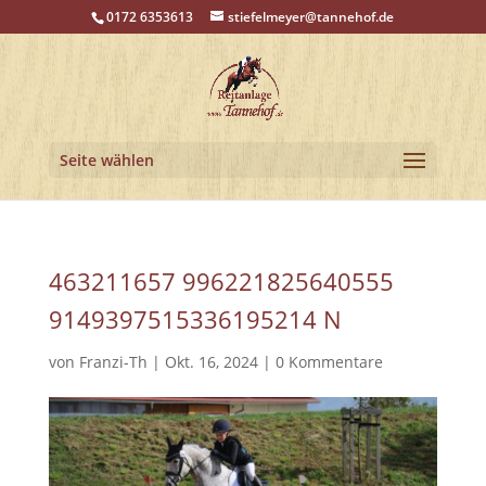
0172 6353613
stiefelmeyer@tannehof.de
Seite wählen
463211657 996221825640555
9149397515336195214 N
von
Franzi-Th
|
Okt. 16, 2024
|
0 Kommentare