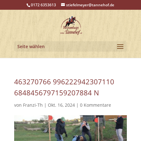
0172 6353613
stiefelmeyer@tannehof.de
Seite wählen
463270766 996222942307110
6848456797159207884 N
von
Franzi-Th
|
Okt. 16, 2024
|
0 Kommentare