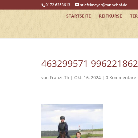
0172 6353613
stiefelmeyer@tannehof.de
STARTSEITE
REITKURSE
TE
463299571 99622186
von
Franzi-Th
|
Okt. 16, 2024
|
0 Kommentare