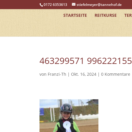
0172 6353613
stiefelmeyer@tannehof.de
STARTSEITE
REITKURSE
TE
463299571 99622215
von
Franzi-Th
|
Okt. 16, 2024
|
0 Kommentare