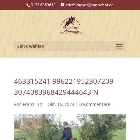
0172 6353613
stiefelmeyer@tannehof.de
Seite wählen
463315241 996221952307209
3074083968429444643 N
von
Franzi-Th
|
Okt. 16, 2024
|
0 Kommentare