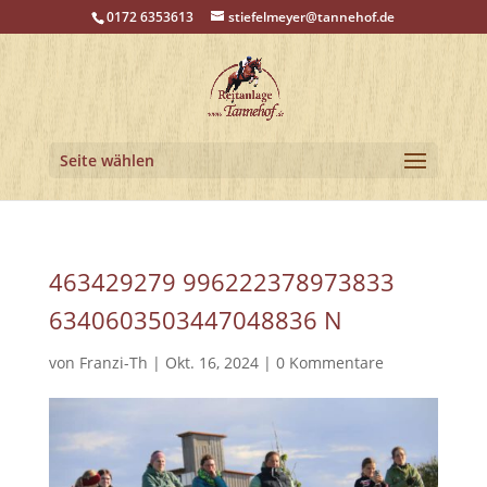
0172 6353613
stiefelmeyer@tannehof.de
Seite wählen
463429279 996222378973833
6340603503447048836 N
von
Franzi-Th
|
Okt. 16, 2024
|
0 Kommentare