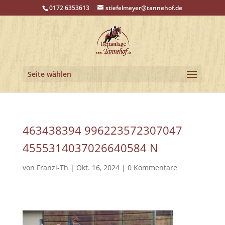
0172 6353613
stiefelmeyer@tannehof.de
Seite wählen
463438394 996223572307047
4555314037026640584 N
von
Franzi-Th
|
Okt. 16, 2024
|
0 Kommentare