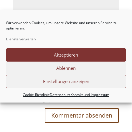
Wir verwenden Cookies, um unsere Website und unseren Service zu
optimieren.
Dienste verwalten
Akzeptieren
Ablehnen
Einstellungen anzeigen
Meinen Namen, meine E-Mail-Adresse und
meine Website in diesem Browser für die nächste
Cookie-Richtlinie
Datenschutz
Kontakt und Impressum
Kommentierung speichern.